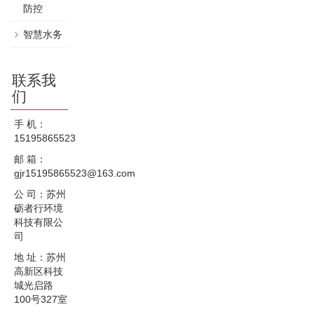
防控
智慧水务
联系我
们
手 机：
15195865523
邮 箱：
gjr15195865523@163.com
公 司：苏州
砺者行环境
科技有限公
司
地 址：苏州
高新区科技
城光启路
100号327室