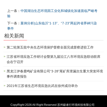
上一条：
中国湖泊生态环境因工业化和城镇化加速面临严峻考
验
下一条：
案例分析|山东临沂“1·13”、“7·23”两起跨省界砷污染
事件
相关新闻
第二轮第五批中央生态环境保护督察全面完成督察进驻工作
江苏省环境应急工作研讨会暨第九届沿江八市环境应急联动联席
会在宁召开
黑龙江伊春鹿鸣矿业有限公司“3·28”尾矿库泄漏次生重大突发环境
事件调查报告
2021年江苏省生态环境应急比武在徐州成功举办
CopyRight
2026 All Right Reserved 苏州砺者行环境科技有限公司