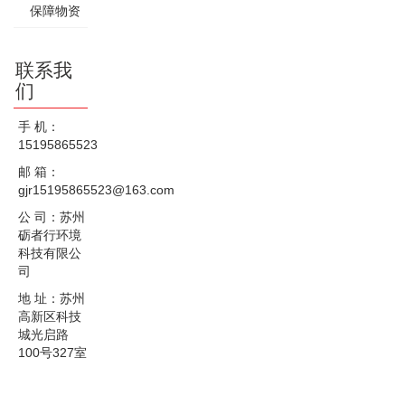
保障物资
联系我
们
手 机：
15195865523
邮 箱：
gjr15195865523@163.com
公 司：苏州
砺者行环境
科技有限公
司
地 址：苏州
高新区科技
城光启路
100号327室