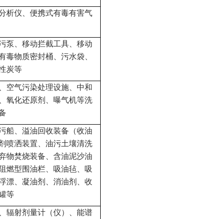
分析仪、便携式有毒有害气
污泵、移动拦截工具、移动
有毒物质密封桶、污水袋、
性炭等
、空气污染处理设施、中和
、氧化还原剂、曝气机等洗
备
污船、溢油回收装备（收油
剂喷洒装置、油污土壤清洗
弃物焚烧装备、含油泥沙油
阻燃型围油栏、吸油毡、吸
浮漂、凝油剂、消油剂、收
罐等
、辐射剂量计（仪）、能谱