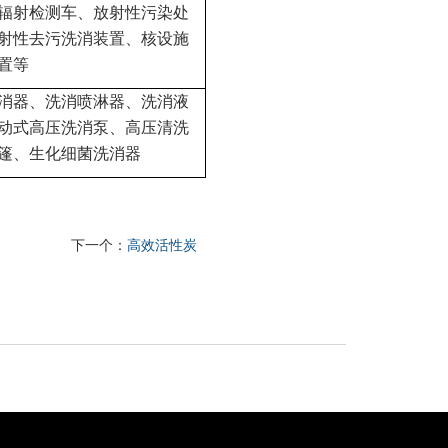
辐射检测车、放射性污染处
射性去污洗消装置、核设施
置等
消器、洗消喷淋器、洗消液
动式高压洗消泵、高压清洗
篷、生化细菌洗消器
下一个：
高效活性炭