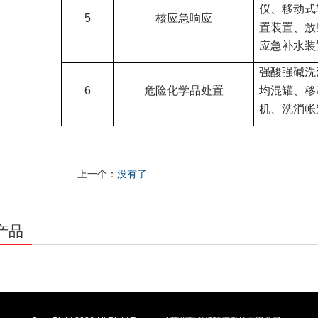
仪、移动式
5
核应急响应
置装置、放
应急补水装
强酸强碱洗
6
危险化学品处置
均混罐、移
机、洗消帐
上一个：
没有了
产品