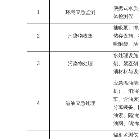
便携式水质
1
环境应急监测
体检测仪
抽吸泵、排
2
污染物收集
储存设施、
吸附袋、活
水处理设施
3
污染物处理
剂、絮凝剂
消材料与设
应急溢油清
机）、消油
车、含油废
4
溢油应急处理
分离装备、
油索、隔油
油网、储油
辐射监测仪